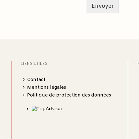
e
Envoyer
d
'
A
c
u
p
u
n
c
LIENS UTILES
t
u
Contact
r
e
Mentions légales
*
Politique de protection des données
h