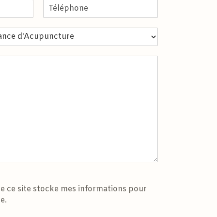
T
é
l
é
p
h
o
n
e
ue ce site stocke mes informations pour
e.